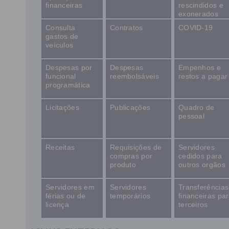
financeiras
rescindidos e
exonerados
Consulta
Contratos
COVID-19
gastos de
veículos
Despesas por
Despesas
Empenhos e
funcional
reembolsáveis
restos a pagar
programática
Licitações
Publicações
Quadro de
pessoal
Receitas
Requisições de
Servidores
compras por
cedidos para
produto
outros orgãos
Servidores em
Servidores
Transferências
férias ou de
temporários
financeiras pa
licença
terceiros