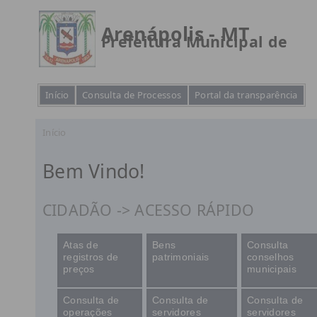
Arenápolis - MT
Prefeitura Municipal de
Início
Consulta de Processos
Portal da transparência
Início
Bem Vindo!
CIDADÃO -> ACESSO RÁPIDO
Atas de
Bens
Consulta
registros de
patrimoniais
conselhos
preços
municipais
Consulta de
Consulta de
Consulta de
operações
servidores
servidores